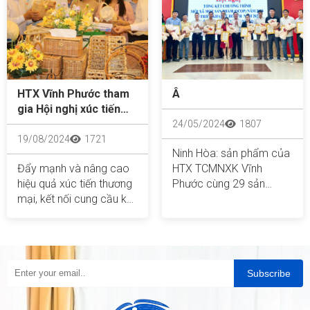
khẩu Vĩnh Phước
(phường Ninh Hòa); HTX
Trầm hương Vạn Thắng
(xã Vạn Thắng).
HTX Vĩnh Phước tham
Â
gia Hội nghị xúc tiến
thương mại, kết nối
24/05/2024
1807
giao thương khu vực
19/08/2024
1721
Ninh Hòa: sản phẩm của
kinh tế tập thể các tỉnh,
Đẩy mạnh và nâng cao
HTX TCMNXK Vĩnh
thành phố Duyên Hải -
hiệu quả xúc tiến thương
Phước cùng 29 sản
Miền Trung năm 2024
mại, kết nối cung cầu khu
phảm của đơn vị khác
vực kinh tế tập thể, hợp
tham gia Chương trình
tác xã giữa các tỉnh,
OCOP
thành phố
Subscribe