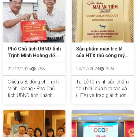
Phó Chủ tịch UBND tỉnh
Sản phẩm mây tre lá
Trịnh Minh Hoàng đến
của HTX thủ công mỹ
thăm, làm việc tại một
nghệ xuất khẩu Vĩnh
số hợp tác xã
Phước (Ninh Hòa) vinh
22/12/2025
768
24/12/2024
2060
dự đạt giải Mai An
Chiều 5-8, đồng chí Trịnh
Tại Lễ tôn vinh sản phẩm
Tiêm
Minh Hoàng - Phó Chủ
tiêu biểu của hợp tác xã
tịch UBND tỉnh Khánh
(HTX) và trao giải thưởng
Hòa đến thăm, kiểm tra
Mai An Tiêm lần thứ nhất
tình hình hoạt động sản
năm 2024 (Coop Gold
xuất, kinh doanh tại một
Product Awards 2024),
số hợp tác xã (HTX) trên
Khánh Hòa có 2 sản
địa bàn tỉnh, gồm: HTX
phẩm được tôn vinh.
Thủ công mỹ nghệ xuất