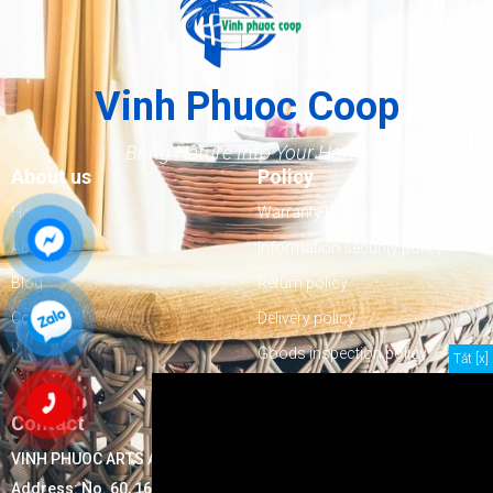
Vinh Phuoc Coop
Bring Nature Into Your Home
About us
Policy
Home
Warranty Policy
About us
Information security policy
Blog
Return policy
Contact
Delivery policy
Goods inspection policy
Tắt [x]
Payment policy
Contact
VINH PHUOC ARTS AND HANDICRAFTS EXPORTS COOPERATIVE
Address:
No. 60, 16/7 Street, Block 17, Ninh Hiep Ward, Ninh Hoa