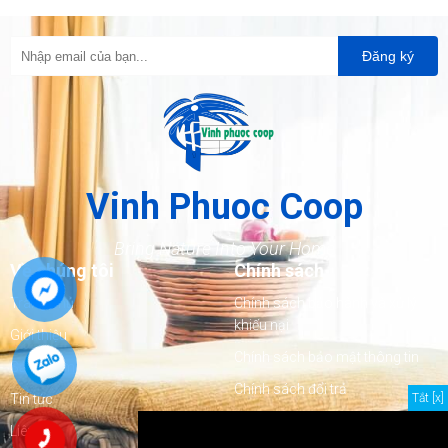
Đăng ký
Vinh Phuoc Coop
Bring Nature Into Your Home
Về chúng tôi
Chính sách
Trang chủ
Chính sách bảo hành và xử lý
khiếu nại
Giới thiệu
Chính sách bảo mật thông tin
Sản phẩm
Chính sách đổi trả
Tin tức
Tắt [x]
Chính sách giao hàng
Liên hệ