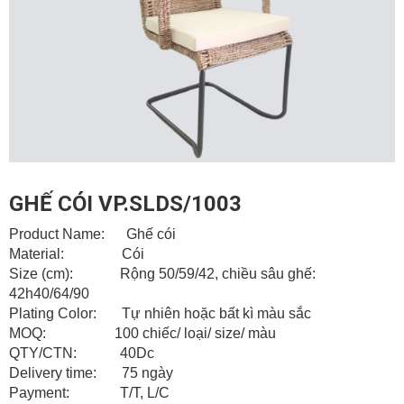
GHẾ CÓI VP.SLDS/1003
Product Name: Ghế cói
Material: Cói
Size (cm): Rộng 50/59/42, chiều sâu ghế:
42h40/64/90
Plating Color: Tự nhiên hoặc bất kì màu sắc
MOQ: 100 chiếc/ loại/ size/ màu
QTY/CTN: 40Dc
Delivery time: 75 ngày
Payment: T/T, L/C