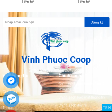
Liên hệ
Liên hệ
Đăng ký
Vinh Phuoc Coop
Bring Nature Into Your Home
Về chúng tôi
Chính sách
Trang chủ
Chính sách bảo hành và xử lý
khiếu nại
Giới thiệu
Chính sách bảo mật thông tin
Sản phẩm
Chính sách đổi trả
Tắt [x]
Tin tức