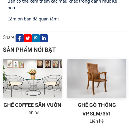
Bạn có thể xem thêm các mẫu khác trong danh mục Kệ
hoa
Cảm ơn bạn đã quan tâm!
Huỷ
Gửi
Share:
SẢN PHẨM NỔI BẬT
GHẾ COFFEE SÂN VƯỜN
GHẾ GỖ THÔNG
Liên hệ
VP.SLM/351
Liên hệ