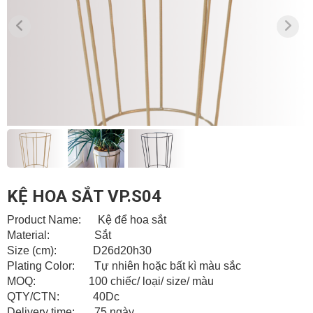
KỆ HOA SẮT VP.S04
Product Name: Kệ để hoa sắt
Material: Sắt
Size (cm): D26d20h30
Plating Color: Tự nhiên hoặc bất kì màu sắc
MOQ: 100 chiếc/ loại/ size/ màu
QTY/CTN: 40Dc
Delivery time: 75 ngày