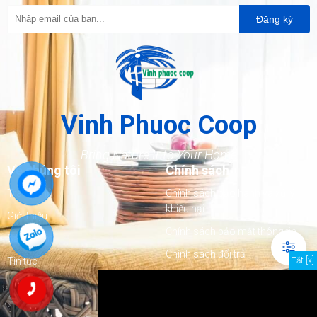
Đăng ký
Vinh Phuoc Coop
Bring Nature Into Your Home
Về chúng tôi
Chính sách
Trang chủ
Chính sách bảo hành và xử lý
khiếu nại
Giới thiệu
Chính sách bảo mật thông tin
Sản phẩm
Chính sách đổi trả
Tắt [x]
Tin tức
Chính sách giao hàng
Liên hệ
Chính sách kiểm hàng