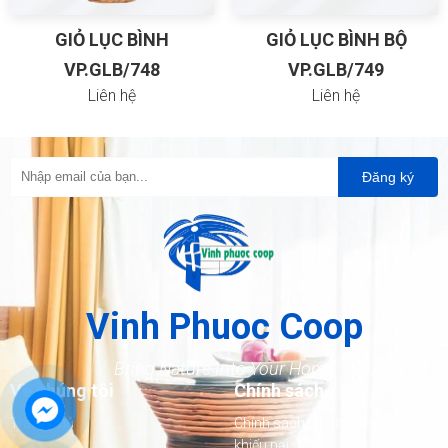
GIỎ LỤC BÌNH
GIỎ LỤC BÌNH BỘ
VP.GLB/748
VP.GLB/749
Liên hệ
Liên hệ
Đăng ký
Vinh Phuoc Coop
Bring Nature Into Your Home
Về chúng tôi
Chính sách
Trang chủ
Chính sách bảo hành và xử lý
khiếu nại