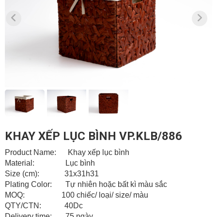
KHAY XẾP LỤC BÌNH VP.KLB/886
Product Name: Khay xếp lục bình
Material: Lục bình
Size (cm): 31x31h31
Plating Color: Tự nhiên hoặc bất kì màu sắc
MOQ: 100 chiếc/ loại/ size/ màu
QTY/CTN: 40Dc
Delivery time: 75 ngày