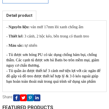
CONTACT US
Detail product
- Nguyên liệu:
ván mdf 17mm lõi xanh chống ẩm
- Thiết kế:
3 cánh, 2 hộc kéo, bên trong có thanh treo
- Màu sắc:
tự nhiên
- Tủ được sơn bóng PU có tác dụng chống bám bụi, chống
thấm. Các cạnh tủ được sơn bả Batis bo tròn mềm mại, giảm
nguy cơ chấn thương.
- Tủ quần áo được thiết kế 3 cánh mở tiện lợi với các ngăn để
đồ gắp và đồ treo được thiết kế hợp lý & 3 ô kéo ngoài giúp
bạn hoàn toàn thoải mái trong quá trình sử dụng sản phẩm
Share:
Cancel
Send
FEATURED PRODUCTS