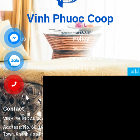
Vinh Phuoc Coop
Bring Nature Into Your Home
About us
Policy
Home
Warranty Policy
About us
Information security policy
Blog
Return policy
Tắt [x]
Contact
Delivery policy
Goods inspection policy
Payment policy
Contact
VINH PHUOC ARTS AND HANDICRAFTS EXPORTS COOPERATIVE
Address:
No. 60, 16/7 Street, Block 17, Ninh Hiep Ward, Ninh Hoa
Town, Khanh Hoa Province, Vietnam