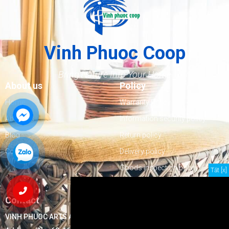
Vinh Phuoc Coop
Bring Nature Into Your Home
About us
Policy
Home
Warranty Policy
About us
Information security policy
Blog
Return policy
Contact
Delivery policy
Goods inspection policy
Tắt [x]
Payment policy
Contact
VINH PHUOC ARTS AND HANDICRAFTS EXPORTS COOPERATIVE