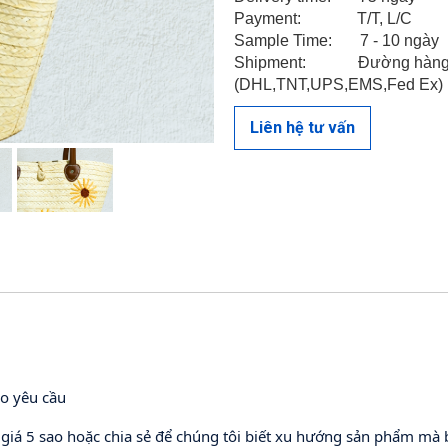
Payment: T/T, L/C
Sample Time: 7 - 10 ngày
Shipment: Đường hàng khô
(DHL,TNT,UPS,EMS,Fed Ex)
Liên hệ tư vấn
LIÊN HỆ VỚI CHÚNG TÔ
eo yêu cầu
 giá 5 sao hoặc chia sẻ để chúng tôi biết xu hướng sản phẩm mà 