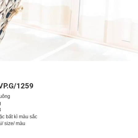
VP.G/1259
uông
g
8
c bất kì màu sắc
size/ màu