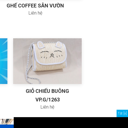
GHẾ COFFEE SÂN VƯỜN
GHẾ GỖ TH
Liên hệ
GIỎ CHIẾU BUÔNG
VP.G/1263
Liên hệ
Tắt [x]