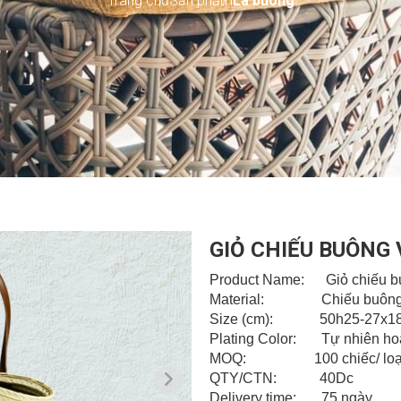
Trang chủ
Sản phẩm
Lá buông
GIỎ CHIẾU BUÔNG 
Product Name: Giỏ chiếu b
Material: Chiếu buôn
Size (cm): 50h25-27x1
Plating Color: Tự nhiên hoặ
MOQ: 100 chiếc/ loại/ 
QTY/CTN: 40Dc
Delivery time: 75 ngày