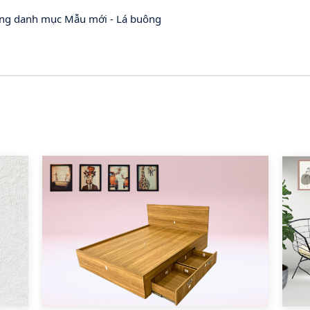
ong danh mục Mẫu mới - Lá buông
Huỷ
Gửi