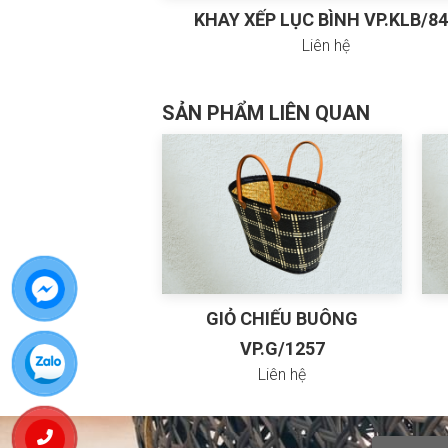
3 VP.KLB/569
KHAY XẾP LỤC BÌNH VP.KLB/8
ệ
Liên hệ
SẢN PHẨM LIÊN QUAN
GIỎ CHIẾU BUÔNG
VP.G/1257
Liên hệ