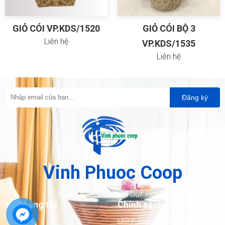
GIỎ CÓI VP.KDS/1520
GIỎ CÓI BỘ 3
Liên hệ
VP.KDS/1535
Liên hệ
Đăng ký
Vinh Phuoc Coop
Bring Nature Into Your Home
Về chúng tôi
Chính sách
Trang chủ
Chính sách bảo hành và xử lý