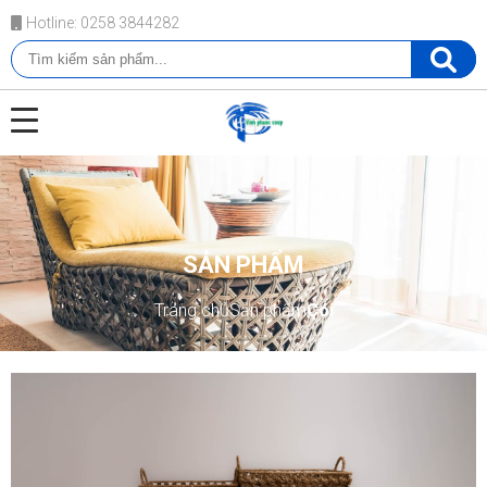
Hotline: 0258 3844282
SẢN PHẨM
Trang chủ
Sản phẩm
Cói