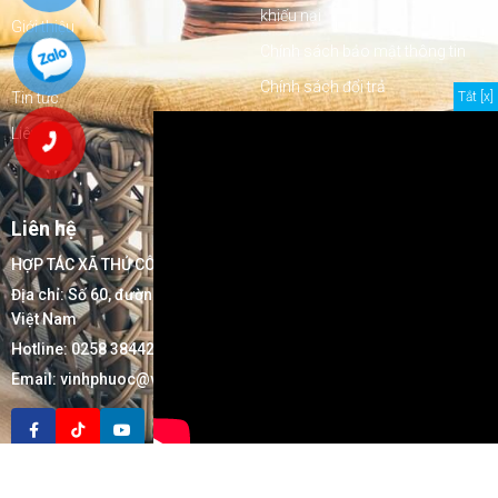
khiếu nại
Giới thiệu
Chính sách bảo mật thông tin
Sản phẩm
Chính sách đổi trả
Tắt [x]
Tin tức
Chính sách giao hàng
Liên hệ
Chính sách kiểm hàng
Chính sách thanh toán
Liên hệ
HỢP TÁC XÃ THỦ CÔNG MỸ NGHỆ XUẤT KHẨU VĨNH PHƯỚC
Địa chỉ:
Số 60, đường 16/7, Tổ DP 17, P. Ninh Hòa, T. Khánh Hòa,
Việt Nam
Hotline:
0258 3844282
-
0829443979
Email:
vinhphuoc@vinhphuoccoop.com
Copyright © 2023
Vinh Phuoc Coop
. Powered by
VUTA
.