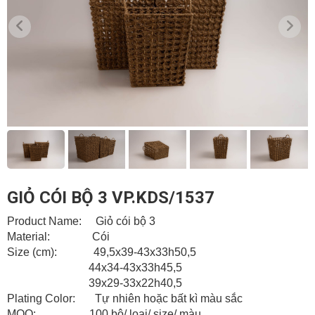
GIỎ CÓI BỘ 3 VP.KDS/1537
Product Name: Giỏ cói bộ 3
Material: Cói
Size (cm): 49,5x39-43x33h50,5
44x34-43x33h45,5
39x29-33x22h40,5
Plating Color: Tự nhiên hoặc bất kì màu sắc
MOQ: 100 bộ/ loại/ size/ màu